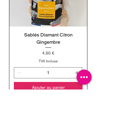
Sablés Diamant Citron
Gingembre
Prix
4,60 €
TVA Incluse
Ajouter au panier