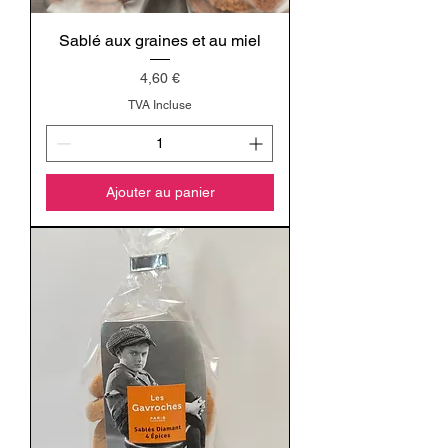
Sablé aux graines et au miel
Prix
4,60 €
TVA Incluse
Ajouter au panier