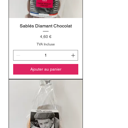
Sablés Diamant Chocolat
Prix
4,60 €
TVA Incluse
Ajouter au panier