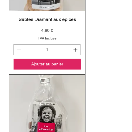
Sablés Diamant aux épices
Prix
4,60 €
TVA Incluse
Ajouter au panier