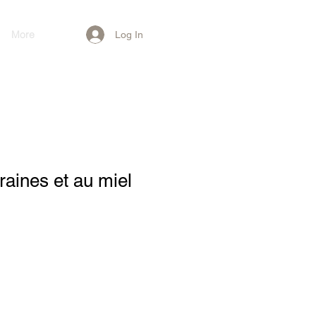
More
Log In
raines et au miel