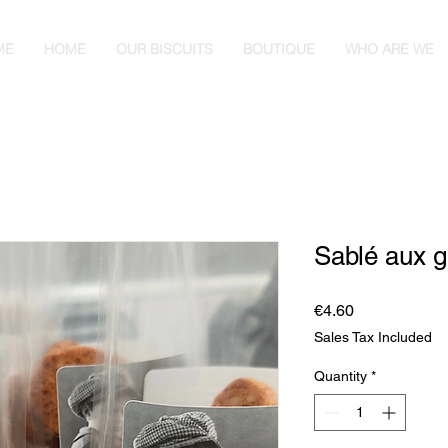
ME
HOME
OUR BISCUITS
BOUTIQUE
WHO ARE WE
Sablé aux g
Price
€4.60
Sales Tax Included
Quantity
*